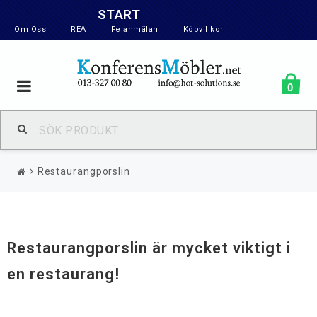
START
Om Oss
REA
Felanmälan
Köpvillkor
Toggle
0
navigation
Restaurangporslin
Restaurangporslin är mycket viktigt i
en restaurang!