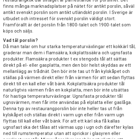
restaurangkök där slitaget är påfrestande för porslinet. Det
finns många marknadsplatser på nätet för antikt porslin, såväl
antikt svenskt porslin som antikt utländskt porslin. I Sverige är
utbudet och intresset för svenskt porslin väldigt stort.
Framförallt är det porslin från 1800-talet och 1900-talet som
köps och säljs.
Vad tål porslin?
Då man talar om hur starka temperaturväxlingar ett kokkärl tål,
graderar man dem i flamsäkra, kokplattssäkra och ugnsfasta
produkter. Flamsäkra produkter t ex stengods tål att sättas
direkt på el- eller gasplatta, men den bör helst skyddas av ett
mellanlägg av trådnät. Den bör inte tas ut från kylskåpet och
ställas på värmen direkt eller från värmen för att sedan flyttas
direkt till en kall eller våt bänk. Kokplattsäkra produkter tål
naturligtvis värmen från en kokplatta, men bör inte utsättas
för hastiga temperaturväxlingar. Ugnsfasta produkter tål
ugnsvärmen, men får inte användas på elplatta eller gaslåga.
Denna typ av restaurangporslin bör inte heller tas ut från
kylskåpet och ställas direkt i varm ugn eller från varm ugn
flyttas till kall eller våt bänk. För att ett kärl ska få kallas
ugnsfast ska det tålas att värmas upp i ugn och därefter kylas
ned till rumstemperatur utan att sprickor i glasyren eller