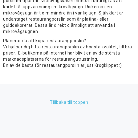
porslinet uppstår. Microvågssäker innebär naturligtvis att
kärlet tål uppvärmning i mikrovågsugn. Riskerna i en
mikrovågsugn är t o m mindre än i vanlig ugn. Självklart är
undantaget restaurangporslin som är platina- eller
gulddekorerat. Dessa är direkt olämpligt att använda i
mikrovågsugnen.
Planerar du att köpa restaurangporslin?
Vi hjälper dig hitta restaurangporslin av högsta kvalitet, till bra
priser. E-butikerna på internet har blivit en av de största
marknadsplatserna för restaurangutrustning.
En av de bästa för restaurangporslin är just Krogklippet :)
Tillbaka till toppen