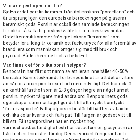
Vad är egentligen porslin?
Själva ordet porslin kommer från italienskans "porcellana" och
är ursprungligen den europeiska beteckningen på glaserat
keramiskt gods. Porslin är också den samlade beteckningen
för olika så kallade porslinskvaliteter som beskrivs nedan.
Ordet keramik kommer från grekiskans "keramos" som
betyder lera. Idag är keramik ett fackuttryck för alla föremål av
bränd lera som människan omger sig med till bruk och
prydnad. Både i hemmet och arbetslivet.
Vad finns det för olika porslinstyper?
Benporslin har fått sitt namn av att leran innehåller 40-50%
benaska. Kännetecknande för benporslinet är att det är vitare
än någon annan porslinssort och genomlysligt. Det har också
en kanthållfasthet som är 2-3 gånger högre än något annat
porslin, mycket tåligare med andra ord. Benporslinets goda
egenskaper sammantaget gör det till ett mycket omtyckt
"finservisporslin".Fältspatporslin består till hälften av kaolin
och lika delar kvarts och fältspat. Till färgen är godset vitt till
blåvitt. Fältspatporslinet har en mycket hög
värmechockbeständighet och har dessutom en glasyr som är
hård och nötningsbeständig. Denna variant fungerar bäst i