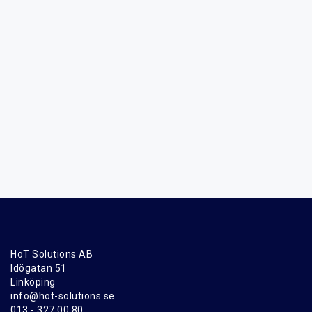
HoT Solutions AB
Idögatan 51
Linköping
info@hot-solutions.se
013 - 327 00 80