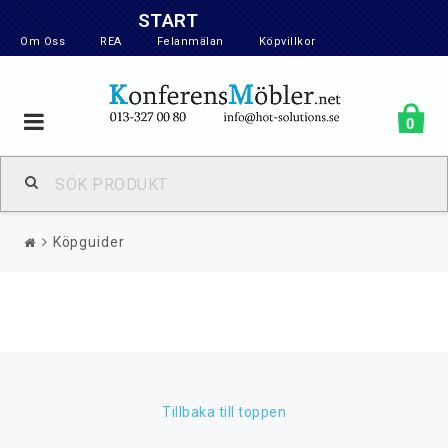
START
Om Oss
REA
Felanmälan
Köpvillkor
Toggle
0
navigation
Köpguider
Tillbaka till toppen